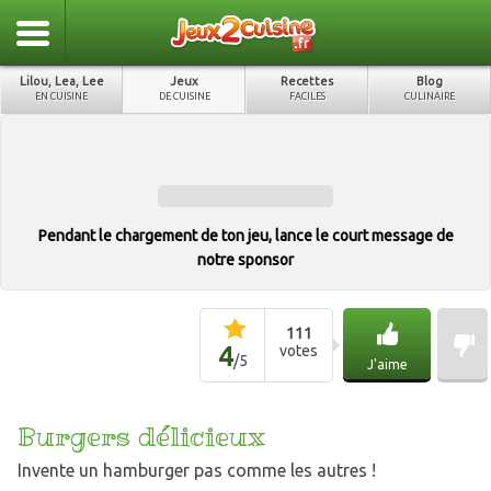
Lilou, Lea, Lee
Jeux
Recettes
Blog
EN CUISINE
DE CUISINE
FACILES
CULINAIRE
Pendant le chargement de ton jeu, lance le court message de
notre sponsor
111
4
votes
/
5
J'aime
Burgers délicieux
Invente un hamburger pas comme les autres !