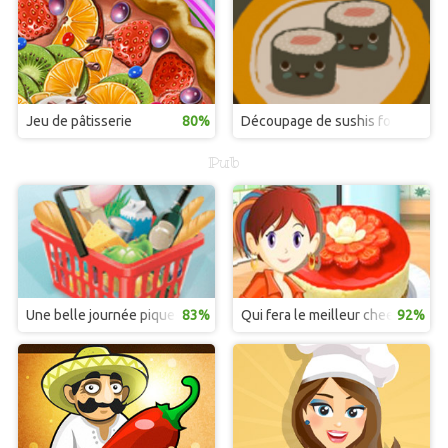
Jeu de pâtisserie
80%
Découpage de sushis fou !
Pub
Une belle journée pique-nique en amoureux
83%
Qui fera le meilleur cheesecake ?
92%