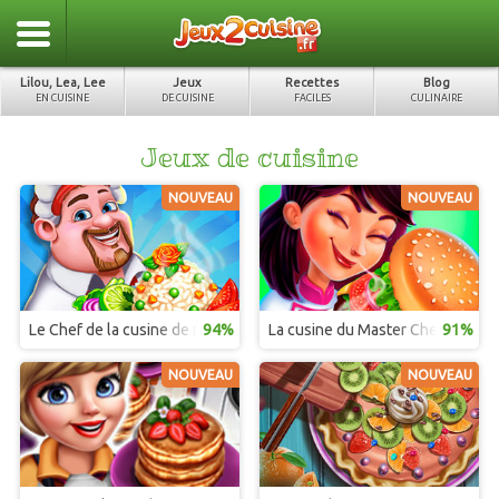
Lilou, Lea, Lee
Jeux
Recettes
Blog
EN CUISINE
DE CUISINE
FACILES
CULINAIRE
Jeux de cuisine
NOUVEAU
NOUVEAU
Le Chef de la cusine de rue
94%
La cusine du Master Chef Mexica
91%
NOUVEAU
NOUVEAU