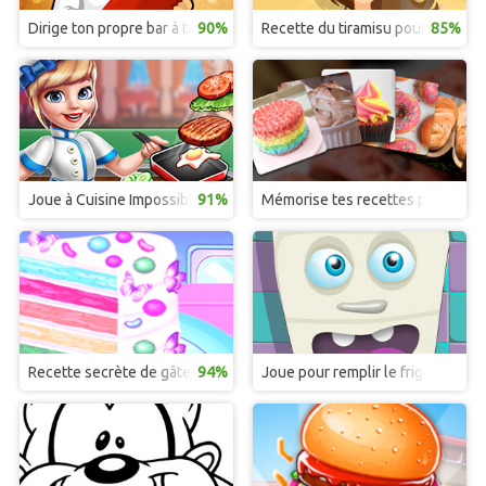
Dirige ton propre bar à tacos et tortillas
90%
Recette du tiramisu pour la fête 
85%
Joue à Cuisine Impossible et deviens une top chef
91%
Mémorise tes recettes préférées
Recette secrète de gâteau de fête des Mères
94%
Joue pour remplir le frigo de la cu