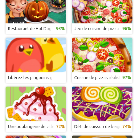
Restaurant de Hot Dog
93%
Jeu de cuisine de pizza
96%
Libérez les pingouins gelés
Cuisine de pizzas réalistes
97%
Une boulangerie de ville animée
72%
Défi de cuisson de beignets
74%