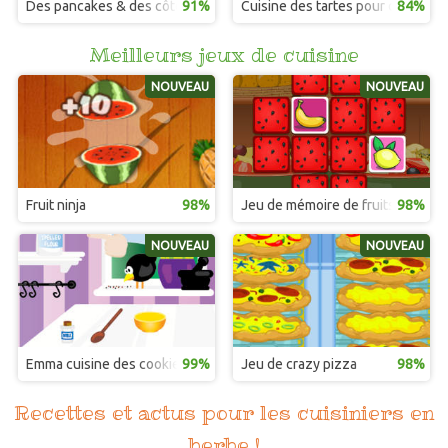
Des pancakes & des côtelettes
91%
Cuisine des tartes pour de vrai
84%
Meilleurs jeux de cuisine
NOUVEAU
NOUVEAU
Fruit ninja
98%
Jeu de mémoire de fruits
98%
NOUVEAU
NOUVEAU
Emma cuisine des cookies au chocolat
99%
Jeu de crazy pizza
98%
Recettes et actus pour les cuisiniers en
herbe !