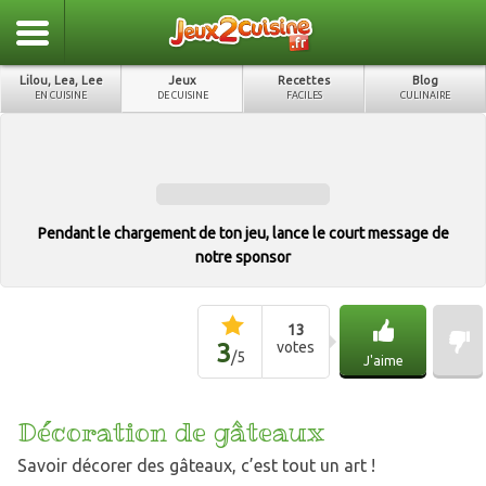
Lilou, Lea, Lee
Jeux
Recettes
Blog
EN CUISINE
DE CUISINE
FACILES
CULINAIRE
Pendant le chargement de ton jeu, lance le court message de
notre sponsor
13
3
votes
/
5
J'aime
Décoration de gâteaux
Savoir décorer des gâteaux, c’est tout un art !