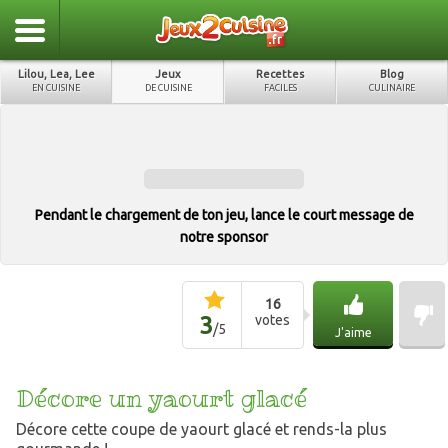
Lilou, Lea, Lee
Jeux
Recettes
Blog
EN CUISINE
DE CUISINE
FACILES
CULINAIRE
Pendant le chargement de ton jeu, lance le court message de
notre sponsor
16
3
votes
/
5
J'aime
Décore un yaourt glacé
Décore cette coupe de yaourt glacé et rends-la plus