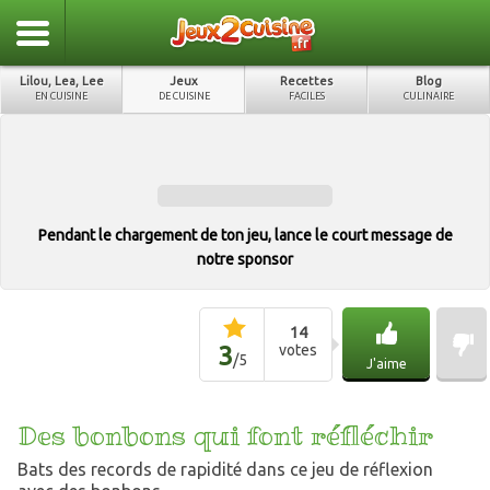
Lilou, Lea, Lee
Jeux
Recettes
Blog
EN CUISINE
DE CUISINE
FACILES
CULINAIRE
Pendant le chargement de ton jeu, lance le court message de
notre sponsor
14
3
votes
/
5
J'aime
Des bonbons qui font réfléchir
Bats des records de rapidité dans ce jeu de réflexion