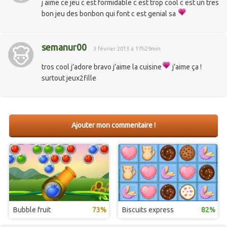
j aime ce jeu c est formidable c est trop cool c est un tres
bon jeu des bonbon qui font c est genial sa
semanur00
3 février 2013 à 17h29min
tros cool j’adore bravo j’aime la cuisine
j’aime ça !
surtout jeux2fille
Ajouter mon commentaire !
Bubble fruit
73%
Biscuits express
82%