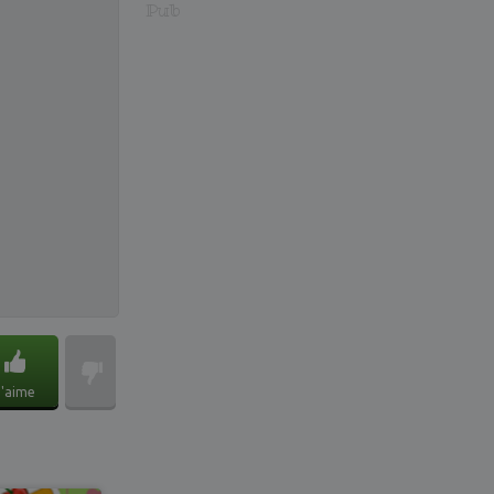
Pub
J'aime