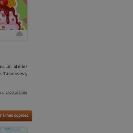
ns un atelier
e. Tu penses y
par
Lilou Lea Lee
r à mes copines