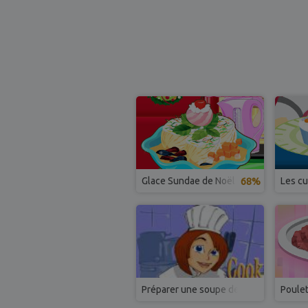
Glace Sundae de Noël
68%
Les c
Préparer une soupe de lentille
Poulet