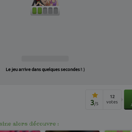
Le jeu arrive dans quelques secondes !
:)
12
3
votes
/
5
isine alors découvre :