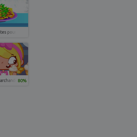
tes pour Noël
marchande de glaces
80%