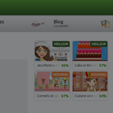
es
Blog
CULINAIRE
MEILLEUR
MEILLEUR
Jeu Monica Chef recette biscuits chocolat
96%
Cake in the city
97%
NOUVEAU
NOUVEAU
Cornets de glaces
87%
Cuisine une salade de ha
84%