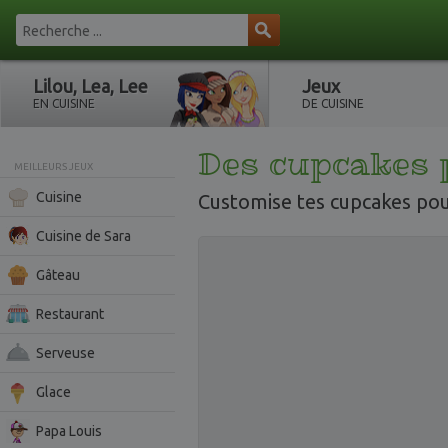
Lilou, Lea, Lee
Jeux
EN CUISINE
DE CUISINE
Des cupcakes 
MEILLEURS JEUX
Cuisine
Customise tes cupcakes pou
Cuisine de Sara
Gâteau
Restaurant
Serveuse
Glace
Papa Louis