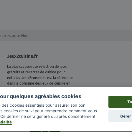
cakes pour Noël
Jeux2cuisine.fr
La plus savoureuse sélection de jeux
gratuits et recettes de cuisine pour
enfants, Jeux2cuisine.fr est la référence
dans le domaine des jeux de cuisine en
France. Des nouveautés sont ajoutées
avec goût chaque semaine ! Deviens un
 pour quelques agréables cookies
vrai petit marmiton et amuse-toi bien :)
To
ise des cookies essentiels pour assurer son bon
es cookies de suivi pour comprendre comment vous
Gérer 
i. Ce dernier ne sera généré qu’après consentement.
tialité