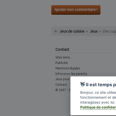
Ajouter mon commentaire !
Jeux de cuisine
»
Jeux
»
Des cup
Contact
Sites Amis
Publicité
Mentions légales
Infos pour les parents
Jeux pour Webmaster
👋 Il est temps
Contact
© 2007 - 2026
Bonjour, ce site util
fonctionnement et d
interagissez avec lu
Politique de confiden