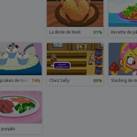
La dinde de Noël
91%
Recette de pâ
upcakes de Noël
74%
Chez Sally
89%
Slacking de 
 punjabi