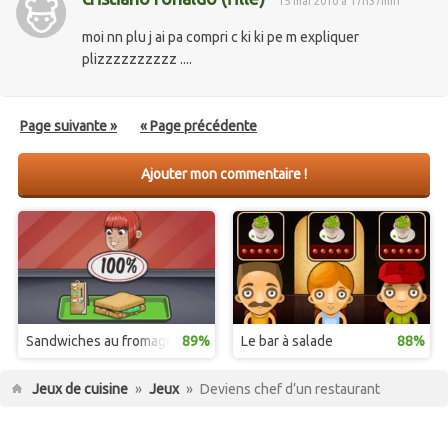
15 mai 2010 à 17h37min
moi nn plu j ai pa compri c ki ki pe m expliquer
plizzzzzzzzzz ....
Page suivante »
« Page précédente
Ajouter mon commentaire !
Sandwiches au fromage
89%
Le bar à salade
88%
Jeux de cuisine
»
Jeux
»
Deviens chef d’un restaurant