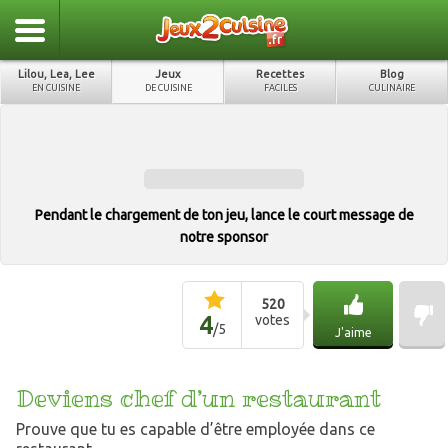
Lilou, Lea, Lee
Jeux
Recettes
Blog
EN CUISINE
DE CUISINE
FACILES
CULINAIRE
Pendant le chargement de ton jeu, lance le court message de
notre sponsor
520
4
votes
/
5
J'aime
Deviens chef d’un restaurant
Prouve que tu es capable d’être employée dans ce