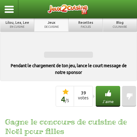
Lilou, Lea, Lee
Jeux
Recettes
Blog
EN CUISINE
DE CUISINE
FACILES
CULINAIRE
Pendant le chargement de ton jeu, lance le court message de
notre sponsor
39
4
votes
/
5
J'aime
Gagne le concours de cuisine de
Noël pour filles