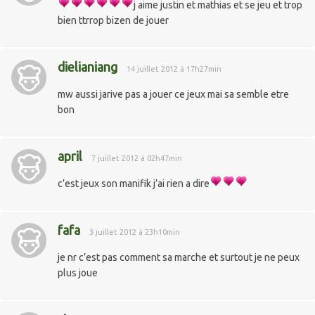
j aime justin et mathias et se jeu et trop
bien ttrrop bizen de jouer
dielianiang
14 juillet 2012 à 17h27min
mw aussi jarive pas a jouer ce jeux mai sa semble etre
bon
april
7 juillet 2012 à 02h47min
c’est jeux son manifik j’ai rien a dire
fafa
3 juillet 2012 à 23h10min
je nr c’est pas comment sa marche et surtout je ne peux
plus joue