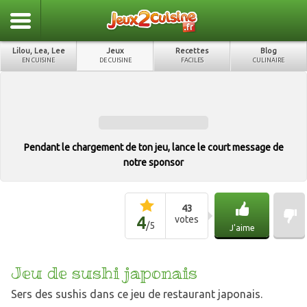
Lilou, Lea, Lee
Jeux
Recettes
Blog
EN CUISINE
DE CUISINE
FACILES
CULINAIRE
Pendant le chargement de ton jeu, lance le court message de
notre sponsor
43
4
votes
/
5
J'aime
Jeu de sushi japonais
Sers des sushis dans ce jeu de restaurant japonais.