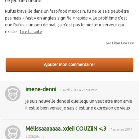
ce jeu de cuisine.
Rufus travaille dans un fast-food mexicain, tu ne le sais peut-être
pas mais « fast » en anglais signifie « rapide ». Le problème c’est
que Rufus a un peu de mal, ça n’est pas le meilleur serveur qui
existe.
Lire la suite
par
Lilou Lea Lee
Ajouter mon commentaire !
imene-denni
5 avril 2013 à 21h00min
je suis nouvelle donc si quellequ un veut etre mon amie
il est le bien venue je sais c est une exprésion de vieux
Mélissaaaaaaa. xdeii COUZiiN <.3
7 janvier 2011
à 23h26min