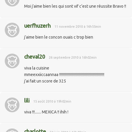
Moi j’aime bien les qui sont vif c’est une réussite Bravo !!
uerfhuzerh
11 novembre 2010 à 16h55min
j’aime bien le concon ouais c trop bien
cheval20
26 septembre 2010 à 16h02min
viva la cuisine
mmeexxiiccaannaa !!!!!!!!!!!!!!!!!!!!!!!!!!!!!!!!!!!!!!!!!!!!!!!!!!!
j’ai fait un score de 325
lili
15 août 2010 à 19h02min
viva !!!....... MEXICA !! ihih !
charlotte