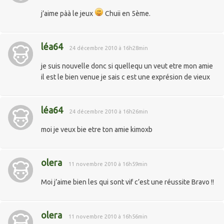
j’aime pàà le jeux
Chuii en 5ème.
léa64
24 décembre 2010 à 16h28min
je suis nouvelle donc si quellequ un veut etre mon amie
il est le bien venue je sais c est une exprésion de vieux
léa64
24 décembre 2010 à 16h26min
moi je veux bie etre ton amie kimoxb
olera
11 novembre 2010 à 16h59min
Moi j’aime bien les qui sont vif c’est une réussite Bravo !!
olera
11 novembre 2010 à 16h56min