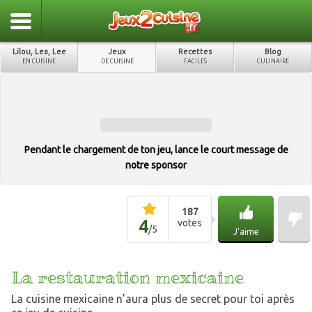
Lilou, Lea, Lee
Jeux
Recettes
Blog
EN CUISINE
DE CUISINE
FACILES
CULINAIRE
Pendant le chargement de ton jeu, lance le court message de
notre sponsor
187
4
votes
/
5
J'aime
La restauration mexicaine
La cuisine mexicaine n’aura plus de secret pour toi après