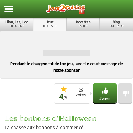
Lilou, Lea, Lee
Jeux
Recettes
Blog
EN CUISINE
DE CUISINE
FACILES
CULINAIRE
Pendant le chargement de ton jeu, lance le court message de
notre sponsor
29
4
votes
/
5
J'aime
Les bonbons d’Halloween
La chasse aux bonbons à commencé !