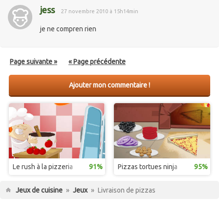
jess
27 novembre 2010 à 15h14min
je ne compren rien
Page suivante »
« Page précédente
Ajouter mon commentaire !
Le rush à la pizzeria
91%
Pizzas tortues ninja
95%
Jeux de cuisine
»
Jeux
»
Livraison de pizzas