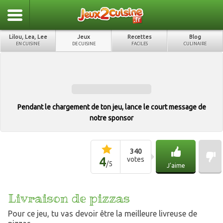
Lilou, Lea, Lee
Jeux
Recettes
Blog
EN CUISINE
DE CUISINE
FACILES
CULINAIRE
Pendant le chargement de ton jeu, lance le court message de
notre sponsor
340
4
votes
/
5
J'aime
Livraison de pizzas
Pour ce jeu, tu vas devoir être la meilleure livreuse de