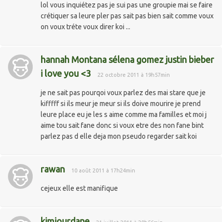
lol vous inquiétez pas je sui pas une groupie mai se faire
crétiquer sa leure pler pas sait pas bien sait comme voux
on voux tréte voux direr koi ...
hannah Montana sélena gomez justin bieber
i love you <3
22 octobre 2011 à 19h57min
je ne sait pas pourqoi voux parlez des mai stare que je
kifffff si ils meur je meur si ils doive mourire je prend
leure place eu je les s aime comme ma familles et moi j
aime tou sait fane donc si voux etre des non fane bint
parlez pas d elle deja mon pseudo regarder sait koi
rawan
10 août 2011 à 17h24min
cejeux elle est manifique
kimiourdane