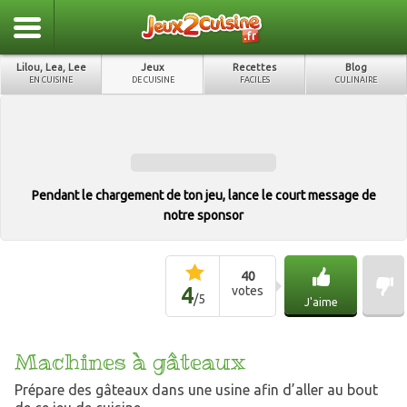
Lilou, Lea, Lee
Jeux
Recettes
Blog
EN CUISINE
DE CUISINE
FACILES
CULINAIRE
Pendant le chargement de ton jeu, lance le court message de
notre sponsor
40
4
votes
/
5
J'aime
Machines à gâteaux
Prépare des gâteaux dans une usine afin d’aller au bout