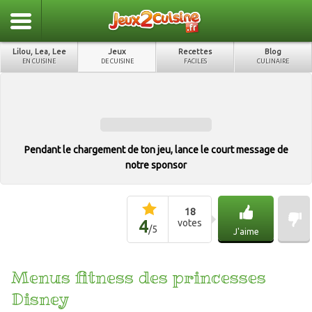
Lilou, Lea, Lee
Jeux
Recettes
Blog
EN CUISINE
DE CUISINE
FACILES
CULINAIRE
Pendant le chargement de ton jeu, lance le court message de
notre sponsor
18
4
votes
/
5
J'aime
Menus fitness des princesses
Disney