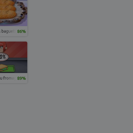
s baguettes
86%
u fromage
89%