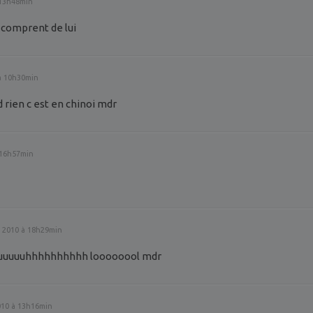
 13h48min
n comprent de lui
à 10h30min
rien c est en chinoi mdr
 16h57min
 2010 à 18h29min
uuuuuuuhhhhhhhhhh loooooool mdr
10 à 13h16min