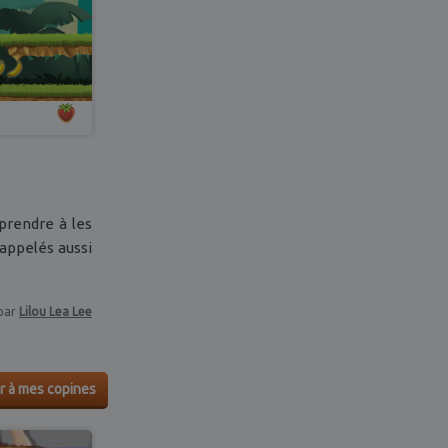
pprendre à les
 appelés aussi
par
Lilou Lea Lee
r à mes copines