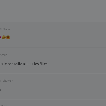
20h06min
h42min
us le conseille a++++ les filles
 à 19h09min
a