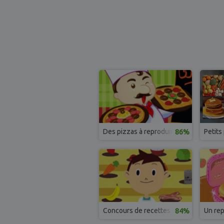
Des pizzas à reproduire
86%
Petits
Concours de recettes chinoises
84%
Un rep