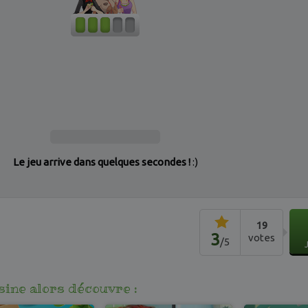
Le jeu arrive dans quelques secondes !
:)
19
3
votes
/
5
isine alors découvre :