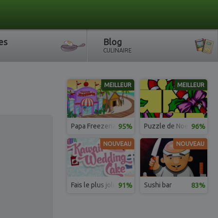
es
Blog
CULINAIRE
MEILLEUR
MEILLEUR
Papa Freezeria
95%
Puzzle de Noël
96%
NOUVEAU
NOUVEAU
Fais le plus joli gâteau de mariage
91%
Sushi bar
83%