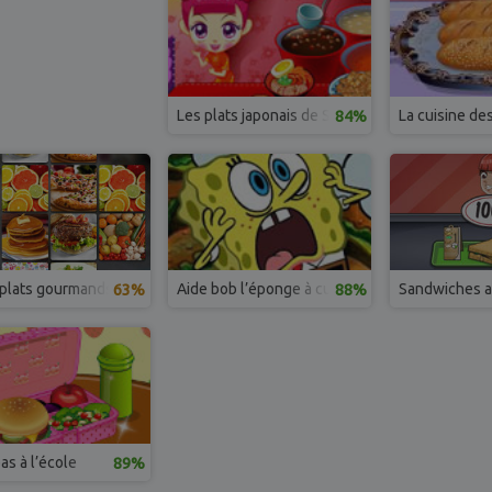
Les plats japonais de Sue
84%
La cuisine de
 plats gourmands
63%
Aide bob l’éponge à cuisiner des hamburgers
88%
Sandwiches a
as à l’école
89%