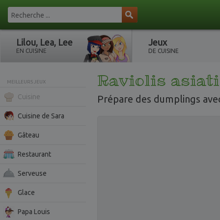
Lilou, Lea, Lee
Jeux
EN CUISINE
DE CUISINE
Raviolis asiat
MEILLEURS JEUX
Cuisine
Prépare des dumplings ave
Cuisine de Sara
Gâteau
Restaurant
Serveuse
Glace
Papa Louis