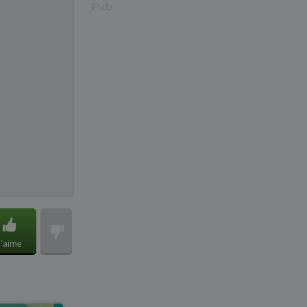
Pub
J'aime