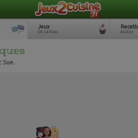
Jeux
Recett
DE GATEAU
FACILES
iques
c Sue.