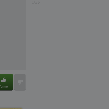
Pub
J'aime