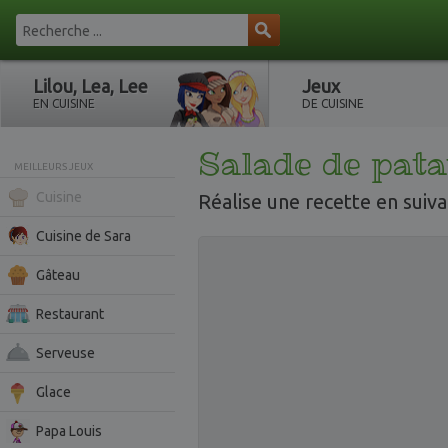
Lilou, Lea, Lee
Jeux
EN CUISINE
DE CUISINE
Salade de pata
MEILLEURS JEUX
Cuisine
Réalise une recette en suivan
Cuisine de Sara
Gâteau
Restaurant
Serveuse
Glace
Papa Louis