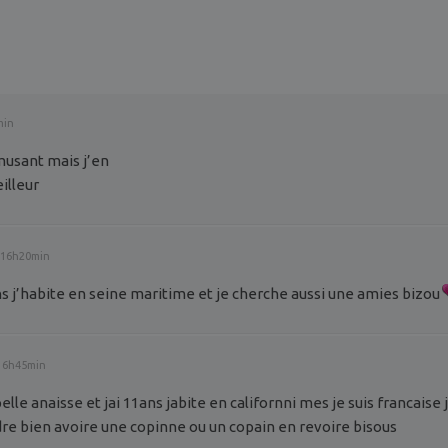
min
amusant mais j’en
illeur
à 16h20min
ns j’habite en seine maritime et je cherche aussi une amies bizou
16h45min
lle anaisse et jai 11ans jabite en californni mes je suis francaise
dre bien avoire une copinne ou un copain en revoire bisous