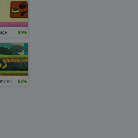
tage
86%
ananes
86%