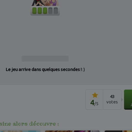
Le jeu arrive dans quelques secondes !
:)
43
4
votes
/
5
isine alors découvre :