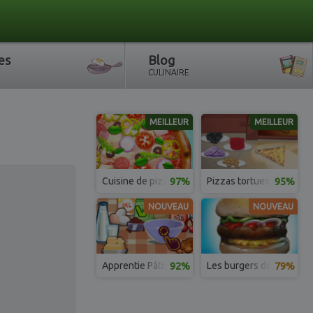
es
Blog
CULINAIRE
MEILLEUR
MEILLEUR
Cuisine de pizzas réalistes
97%
Pizzas tortues ninja
95%
NOUVEAU
NOUVEAU
Apprentie Pâtissière
92%
Les burgers de Barbie à 
79%