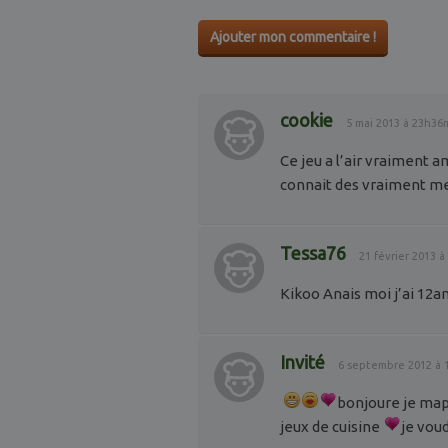
Ajouter mon commentaire !
cookie
5 mai 2013 à 23h36
Ce jeu a l’air vraiment 
connait des vraiment me
Tessa76
21 février 2013 
Kikoo Anais moi j’ai 12a
Invité
6 septembre 2012 à 
bonjoure je mape
jeux de cuisine
je vou