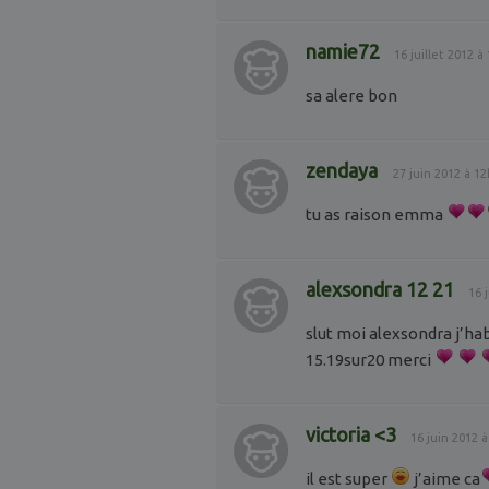
namie72
16 juillet 2012 
sa alere bon
zendaya
27 juin 2012 à 1
tu as raison emma
alexsondra 12 21
16 
slut moi alexsondra j’ha
15.19sur20 merci
victoria <3
16 juin 2012 
il est super
j’aime ca