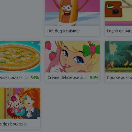
Hot dog à cuisiner
Leçon de par
euses pizzas italiennes
84%
Crème délicieuse aux fraises
94%
Course aux b
 des boules de glaces