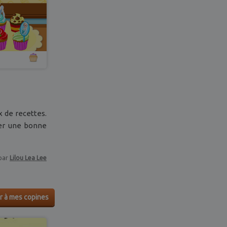
x de recettes.
rer une bonne
par
Lilou Lea Lee
r à mes copines