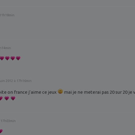
à 11h18min
2h14min
juin 2012 à 17h16min
bite on france j’aime ce jeux
mai je ne meterai pas 20 sur 20 je
à 17h03min