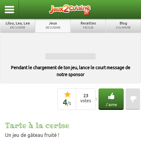
Lilou, Lea, Lee
Jeux
Recettes
Blog
EN CUISINE
DE CUISINE
FACILES
CULINAIRE
Pendant le chargement de ton jeu, lance le court message de
notre sponsor
23
4
votes
/
5
J'aime
Tarte à la cerise
Un jeu de gâteau fruité !