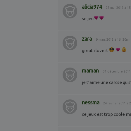
alicia974
27 mai 2012 à 1
se jeu
zara
9 mars 2012 à 16h20mi
great i love it
maman
31 décembre 2011
je t’aime une carcse qu 
nessma
24 février 2011 à
ce jeux est trop coole mai