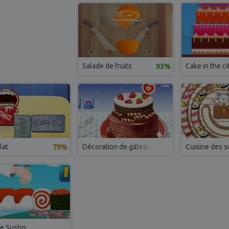
Salade de fruits
93%
Cake in the ci
lat
79%
Décoration de gâteau
Cuisine des s
e Sushis