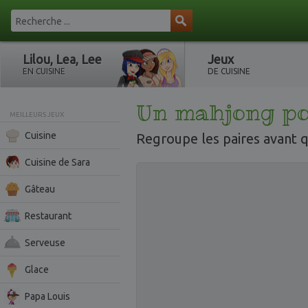
Lilou, Lea, Lee
Jeux
EN CUISINE
DE CUISINE
Un mahjong po
MEILLEURS JEUX
Cuisine
Regroupe les paires avant qu
Cuisine de Sara
Gâteau
Restaurant
Serveuse
Glace
Papa Louis