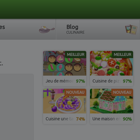
es
Blog
CULINAIRE
MEILLEUR
MEILLEUR
t.
Jeu de mémoire de glaces
97%
Cuisine de pizzas réalis
97%
NOUVEAU
NOUVEAU
Cuisine une tarte aux prunes
74%
Une maison en pain d’ép
90%