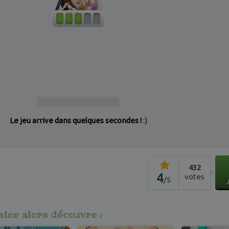
Le jeu arrive dans quelques secondes !
:)
432
4
votes
/
5
isine alors découvre :