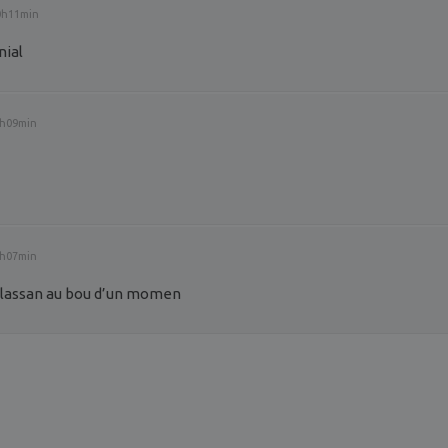
20h11min
nial
8h09min
8h07min
é lassan au bou d’un momen