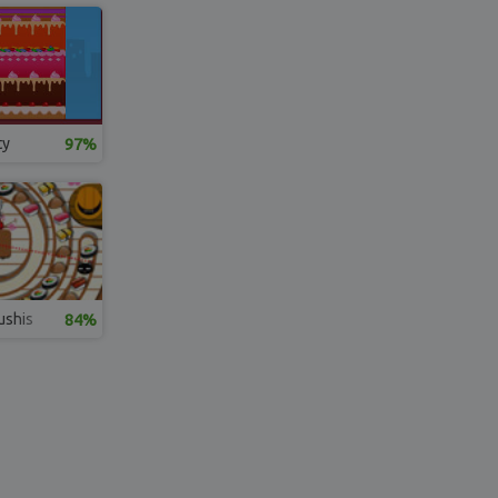
ty
97%
ushis
84%