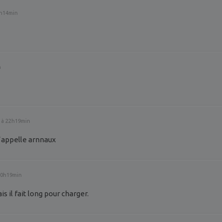
5h14min
n
 à 22h19min
s’appelle arnnaux
 20h19min
s il fait long pour charger.