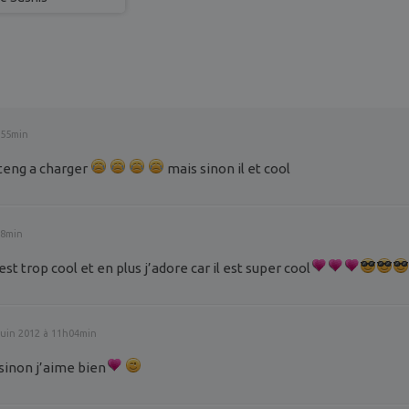
h55min
nteng a charger
mais sinon il et cool
08min
 est trop cool et en plus j’adore car il est super cool
juin 2012 à 11h04min
sinon j’aime bien