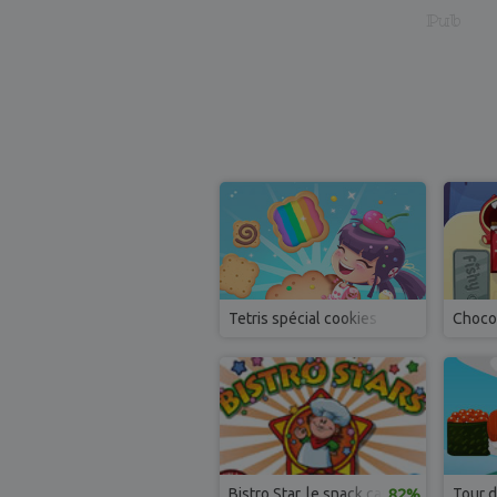
Pub
Tetris spécial cookies
Choco
Bistro Star, le snack casse-tête
82%
Tour d