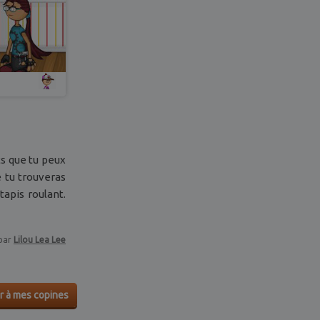
ts que tu peux
e tu trouveras
apis roulant.
par
Lilou Lea Lee
r à mes copines