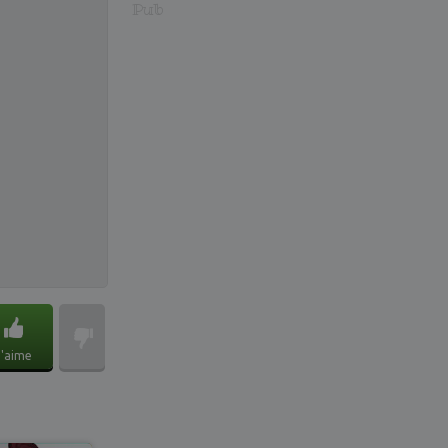
Pub
J'aime