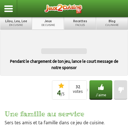
Lilou, Lea, Lee
Jeux
Recettes
Blog
EN CUISINE
DE CUISINE
FACILES
CULINAIRE
Pendant le chargement de ton jeu, lance le court message de
notre sponsor
32
4
votes
/
5
J'aime
Une famille au service
Sers tes amis et ta famille dans ce jeu de cuisine.