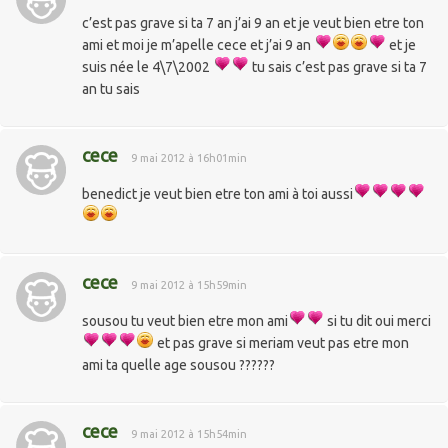
c’est pas grave si ta 7 an j’ai 9 an et je veut bien etre ton
ami et moi je m’apelle cece et j’ai 9 an
et je
suis née le 4\7\2002
tu sais c’est pas grave si ta 7
an tu sais
cece
9 mai 2012 à 16h01min
benedict je veut bien etre ton ami à toi aussi
cece
9 mai 2012 à 15h59min
sousou tu veut bien etre mon ami
si tu dit oui merci
et pas grave si meriam veut pas etre mon
ami ta quelle age sousou ??????
cece
9 mai 2012 à 15h54min