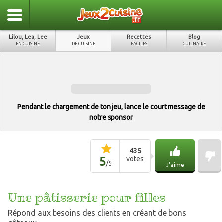
Lilou, Lea, Lee
Jeux
Recettes
Blog
EN CUISINE
DE CUISINE
FACILES
CULINAIRE
Pendant le chargement de ton jeu, lance le court message de
notre sponsor
435
5
votes
/
5
J'aime
Une pâtisserie pour filles
Répond aux besoins des clients en créant de bons