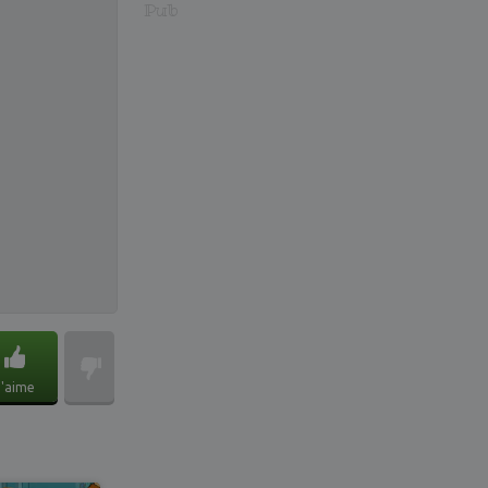
Pub
J'aime