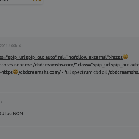
r 2021 à 00h16min
s="spip_url spip_out auto" rel="nofollow external">https
stores near me
/cbdcreamshs.com/" class="spip_url spip_out aut
>https
/cbdcreamshs.com/
- full spectrum cbd oil
/cbdcreamshs.
in
 OUI ou NON