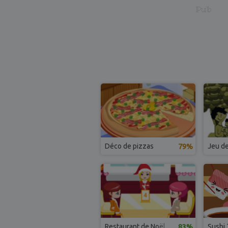
Pub
Déco de pizzas
79%
Jeu de
Restaurant de Noël
83%
Sushi