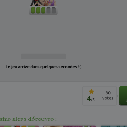
Le jeu arrive dans quelques secondes !
:)
30
4
votes
/
5
isine alors découvre :