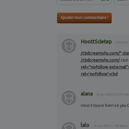
Ajouter mon commentaire !
HoottScietep
6 févrie
/cbdcreamshs.com/" clas
/cbdcreamshs.com/
cbd 
rel="nofollow external"
rel='nofollow'>cbd
alana
8 juin 2012 à 21h17m
vous trouve bien se jeu
lalo
15 mai 2012 à 19h59min