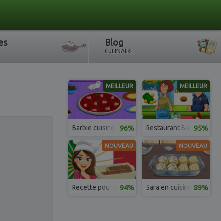
es
Blog
CULINAIRE
MEILLEUR
MEILLEUR
Barbie cuisine une pizza
96%
Restaurant Burger Expr
95%
NOUVEAU
NOUVEAU
Recette pour un parfait Tiramisu avec Emma
94%
Sara en cuisine
89%