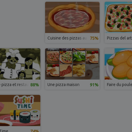
Cuisine des pizzas au four
75%
Pizzas del ar
 pizza et restaurant
88%
Une pizza maison
91%
Faire du poulet
 Time
74%