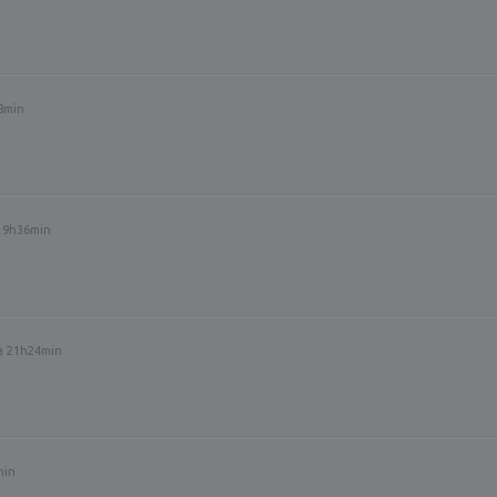
8min
19h36min
 à 21h24min
min