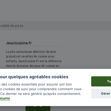
cialité de pizza
Jeux2cuisine.fr
La plus savoureuse sélection de jeux
gratuits et recettes de cuisine pour
enfants, Jeux2cuisine.fr est la référence
dans le domaine des jeux de cuisine en
France. Des nouveautés sont ajoutées
avec goût chaque semaine ! Deviens un
 pour quelques agréables cookies
vrai petit marmiton et amuse-toi bien :)
To
ise des cookies essentiels pour assurer son bon
es cookies de suivi pour comprendre comment vous
Gérer 
i. Ce dernier ne sera généré qu’après consentement.
tialité