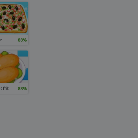
te
88%
 frit
88%