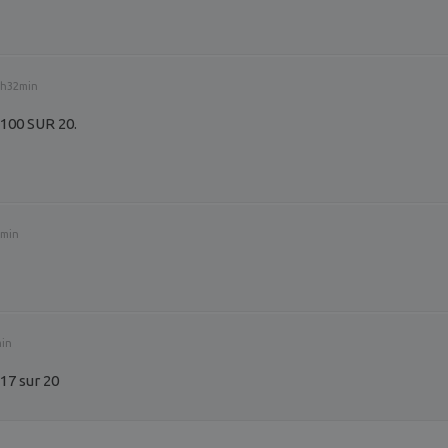
11h32min
 100 SUR 20.
8min
min
17 sur 20