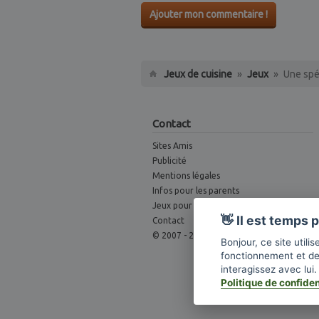
Ajouter mon commentaire !
Jeux de cuisine
»
Jeux
»
Une spé
Contact
Sites Amis
Publicité
Mentions légales
Infos pour les parents
Jeux pour Webmaster
👋 Il est temps
Contact
© 2007 - 2026
Bonjour, ce site util
fonctionnement et d
interagissez avec lu
Politique de confiden