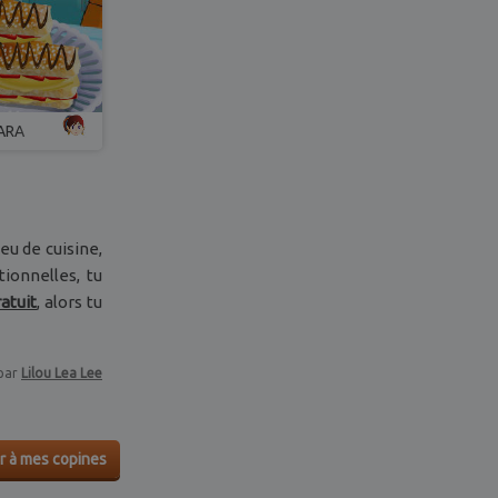
SARA
eu de cuisine,
tionnelles, tu
ratuit
, alors tu
par
Lilou Lea Lee
r à mes copines