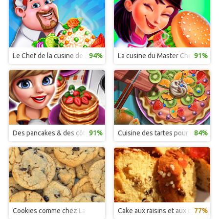
Le Chef de la cusine de rue
94%
La cusine du Master Chef Mexica
91%
Des pancakes & des côtelettes
91%
Cuisine des tartes pour de vrai
84%
Cookies comme chez Laura Todd
Cake aux raisins et aux cerises co
77%