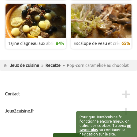
Tajine d’agneau aux abricots et aux pruneaux
84%
Escalope de veau et crème d’avo
65%
Jeux de cuisine
»
Recette
»
Pop-corn caramélisé au chocolat
Contact
Jeux2cuisine.fr
Pour que Jeux2cuisine.fr
fonctionne encore mieux, on
utilise des cookies. Tu peux
en
savoir plus
ou continuer ta
navigation sur le site.