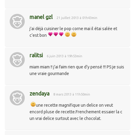
manel gzl
21 juillet 2013 à 01h43min
j’ai déjà cuisiner le pop corne mai il étai salée et
c’est bon
ralitsi
6 juin 2013 à 19h53min
miam miam !! j’ai faim rien que d’y pensé !!! PS:je suis
une vraie gourmande
zendaya
8 mars 2013 à 11h50min
une recette magnifique un delice on veut
encord pluse de recette.Frenchement essaier la c
un vrai delice surtout avec le chocolat.