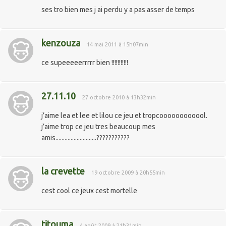
ses tro bien mes j ai perdu y a pas asser de temps
kenzouza
14 mai 2011 à 15h07min
ce supeeeeerrrrr bien !!!!!!!!!!!
27.11.10
27 octobre 2010 à 13h32min
j’aime lea et lee et lilou ce jeu et tropcoooooooooool.
j’aime trop ce jeu tres beaucoup mes
amis...........................???????????
la crevette
19 octobre 2009 à 20h55min
cest cool ce jeux cest mortelle
titouma
4 août 2009 à 21h31min