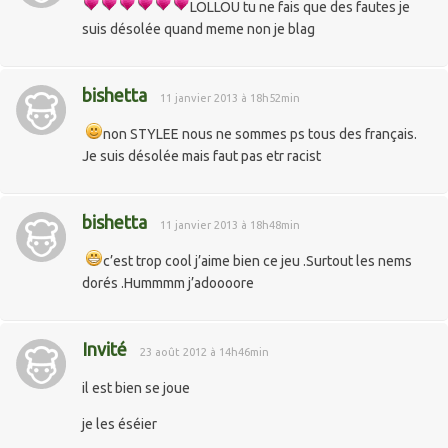
LOLLOU tu ne fais que des fautes je
suis désolée quand meme non je blag
bishetta
11 janvier 2013 à 18h52min
non STYLEE nous ne sommes ps tous des français.
Je suis désolée mais faut pas etr racist
bishetta
11 janvier 2013 à 18h48min
c’est trop cool j’aime bien ce jeu .Surtout les nems
dorés .Hummmm j’adoooore
Invité
23 août 2012 à 14h46min
il est bien se joue
je les éséier