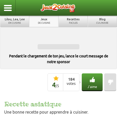
Lilou, Lea, Lee
Jeux
Recettes
Blog
EN CUISINE
DE CUISINE
FACILES
CULINAIRE
Pendant le chargement de ton jeu, lance le court message de
notre sponsor
184
4
votes
/
5
J'aime
Recette asiatique
Une bonne recette pour apprendre à cuisiner.