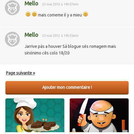
Mello
23 mai 2012 à 14h57min
mais comeme il y a mieu
Mello
23 mai 2012 à 14h55min
Jarrive pás a houver Sá blogue sés romagem mais
sinónimo cês colo 18/20
Page suivante »
Ajouter mon commentaire !