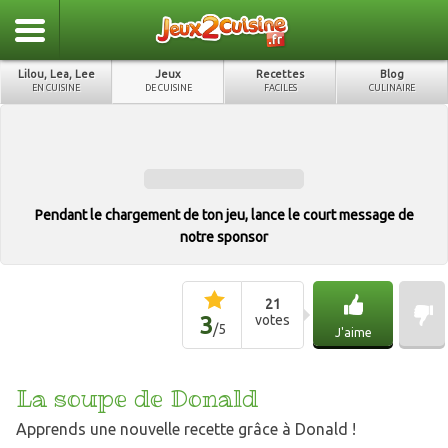
Lilou, Lea, Lee
Jeux
Recettes
Blog
EN CUISINE
DE CUISINE
FACILES
CULINAIRE
Pendant le chargement de ton jeu, lance le court message de
notre sponsor
21
3
votes
/
5
J'aime
La soupe de Donald
Apprends une nouvelle recette grâce à Donald !